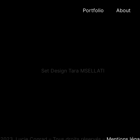
Portfolio
About
Set Design Tara MSELLATI
2023, Lucie Conrad – Tous droits réservés –
Mentions léga