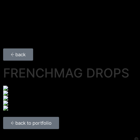
back
FRENCHMAG DROPS
back to portfolio
© 