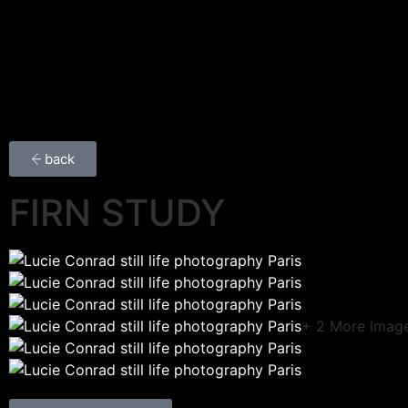
back
FIRN STUDY
+ 2 More Imag